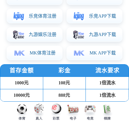
首页
体育头条
正文
在F1冬测与赛季初的引擎供应商口碑对决中，场上局势正悄
然发生戏剧性逆转。曾因性能与稳定性备受赞誉的梅赛德斯
动力单元，如今在客户车队中接连曝出可靠性危机；而一度
被视为“高油耗、低频故障率平平”的法拉利引擎，却在哈
斯、阿尔法·罗密欧（索伯）等客户车队的集体爆发中，展现
出惊人的竞技潜力与稳定输出。两大供应商的口碑逆转，正
成为围场内外热议的焦点。