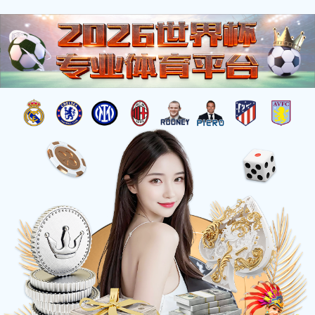
注册入口
华体会平台
· 体育观看更便
捷
连接你的赛事视野，打造球迷专属的数字主场。
华体会平
台网页版
提供多终端支持、高清视频、 实时比分与赛事推
荐，让你随时随地畅享体育内容。
网页端入口