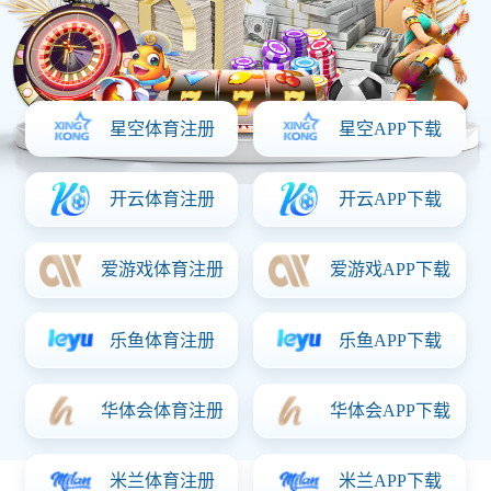
下载APP
法拉利引擎客户车队集体爆发 vs 梅赛
德斯动力单元可靠性堪忧 两大供应商口
碑逆转
2026-06-09 15:02
阅读 38 次