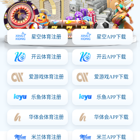
下载APP
火箭不敌独行侠无缘附加赛 杰伦格林空
砍33分独木难支
2026-06-09 15:02
阅读 40 次