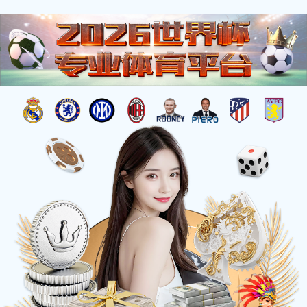
注册入口
华体会平台
· 体育观看更便
捷
连接你的赛事视野，打造球迷专属的数字主场。
华体会平
台网页版
提供多终端支持、高清视频、 实时比分与赛事推
荐，让你随时随地畅享体育内容。
网页端入口